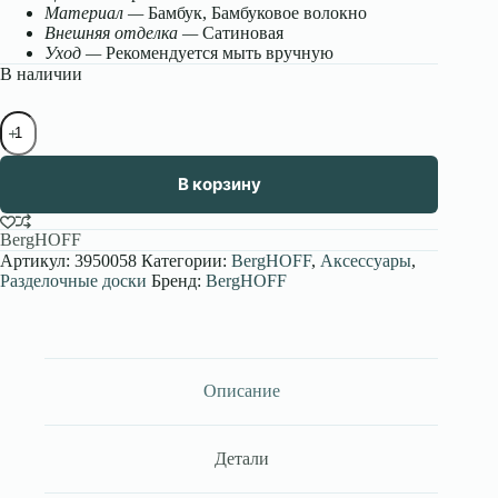
Материал —
Бамбук, Бамбуковое волокно
Внешняя отделка —
Сатиновая
Уход —
Рекомендуется мыть вручную
В наличии
Количество
товара
Доска
разделочная
В корзину
бамбуковая
с
тарелкой
BergHOFF
36,5*2см
Артикул:
3950058
Категории:
BergHOFF
,
Аксессуары
,
Leo
Разделочные доски
Бренд:
BergHOFF
Описание
Детали