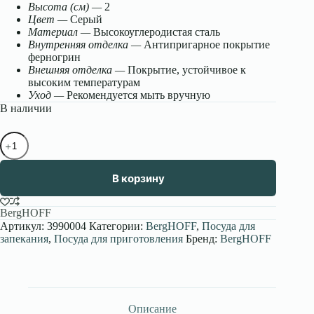
Высота (см) —
2
Цвет —
Серый
Материал —
Высокоуглеродистая сталь
Внутренняя отделка —
Антипригарное покрытие
ферногрин
Внешняя отделка —
Покрытие, устойчивое к
высоким температурам
Уход —
Рекомендуется мыть вручную
В наличии
Количество
товара
Противень
для
В корзину
выпечки
маленький
Gem
BergHOFF
Артикул:
3990004
Категории:
BergHOFF
,
Посуда для
запекания
,
Посуда для приготовления
Бренд:
BergHOFF
Описание